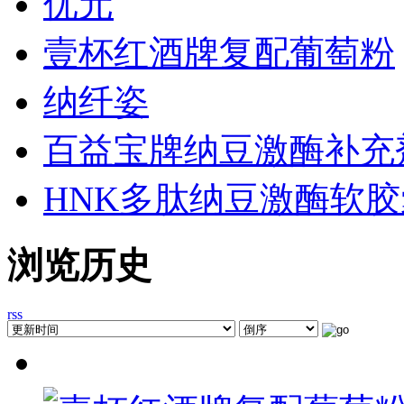
优元
壹杯红酒牌复配葡萄粉
纳纤姿
百益宝牌纳豆激酶补充剂（
HNK多肽纳豆激酶软胶
浏览历史